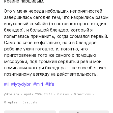
крайне паршивым.
Это у меня череда небольших неприятностей 
завершилась сегодня тем, что накрылись разом 
и кухонный комбайн (в состав которого входил 
блендер), и большой блендер, который я 
попыталась применить, когда сломался первый. 
Само по себе не фатально, но я в блендере 
ребенке ужин готовлю, и, понятно, что 
приготовление того же самого с помощью 
мясорубки, под громкий сердитый рев и мои 
поминания матери блендера -- не способствует 
позитивному взгляду на действительность.
#il
#lytydybr
#miri
#life
@koalena
April 9, 2007, 20:47
0
views
0
reactions
0
replies
0
reposts