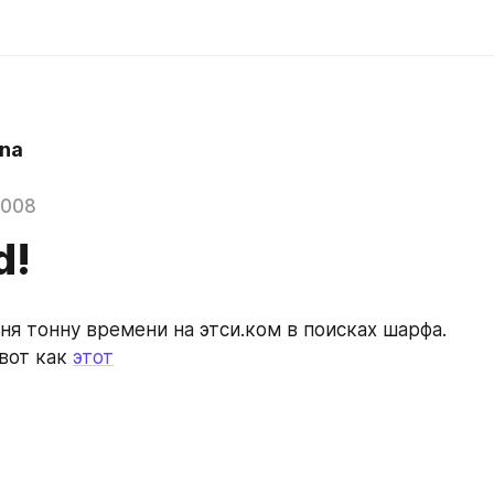
na
2008
d!
ня тонну времени на этси.ком в поисках шарфа.
вот как 
этот