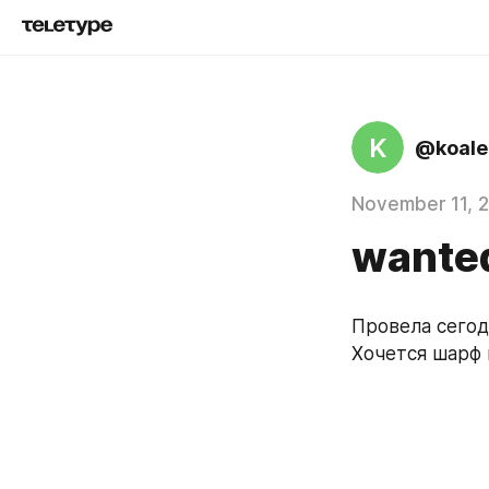
K
@koale
November 11, 
wante
Провела сегод
Хочется шарф 