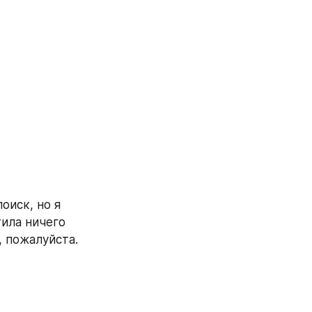
оиск, но я 
ила ничего 
, пожалуйста.