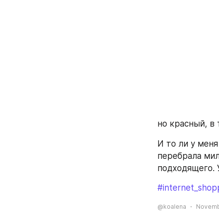
но красный, в 
И то ли у меня
перебрала мил
подходящего. 
#internet_shop
@koalena
Novembe