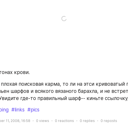
тонах крови.
 плохая поисковая карма, то ли на этси кривоватый п
ьен шарфов и всякого вязаного барахла, и не встрет
Увидите где-то правильный шарф-- киньте ссылочку
ping
#links
#pics
r 11, 2008, 16:58
0
views
0
reactions
0
replies
0
reposts