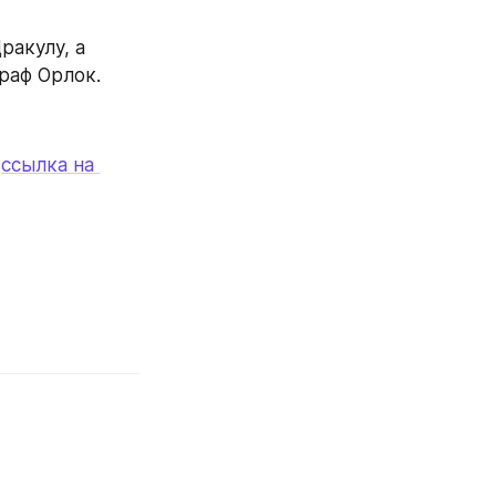
Навело меня на мысль разобраться с клыками кино вовсе не про Дракулу, а 
граф Орлок.
 
ссылка на 