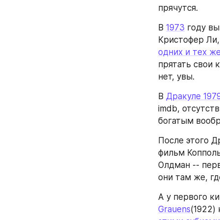
прячутся.
В 
1973
 году в
Кристофер Ли, 
одних и тех ж
прятать свои к
нет, увы.
В 
Дракуле 197
imdb, отсутст
богатым вооб
После этого Д
фильм Копполы
Олдман -- пер
они там же, г
А у первого к
Grauens
(1922)