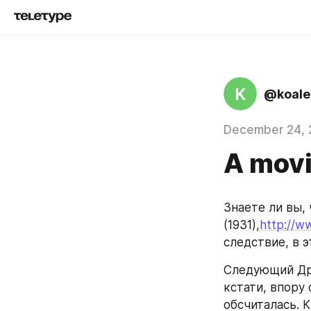
K
@koale
December 24,
A movi
Знаете ли вы, 
(1931),
http://
следствие, в 
Следующий Др
кстати, впору 
обсчиталась. К