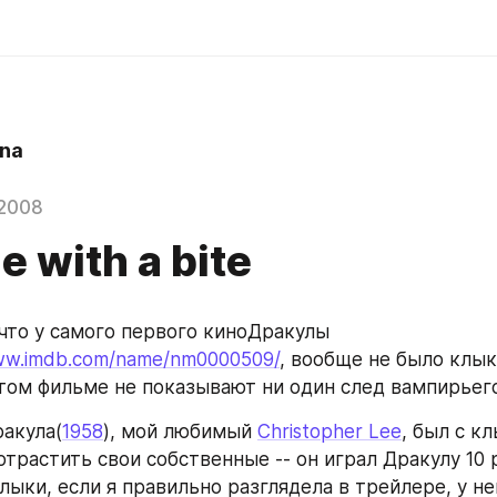
na
 2008
e with a bite
что у самого первого киноДракулы 
www.imdb.com/name/nm0000509/
, вообще не было клык
этом фильме не показывают ни один след вампирьего
акула(
1958
), мой любимый 
Christopher Lee
, был с кл
отрастить свои собственные -- он играл Дракулу 10 ра
лыки, если я правильно разглядела в трейлере, у нег