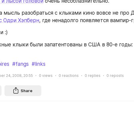
 и лысой головой
 очень несоблазнительно.
с Одри Хэпберн
, где ненадолго появляется вампир-
 :)
ные клыки были запатентованы в США в 80-е годы:
ires
#fangs
#links
r 24, 2008, 20:55
0
views
0
reactions
0
replies
0
reposts
Share