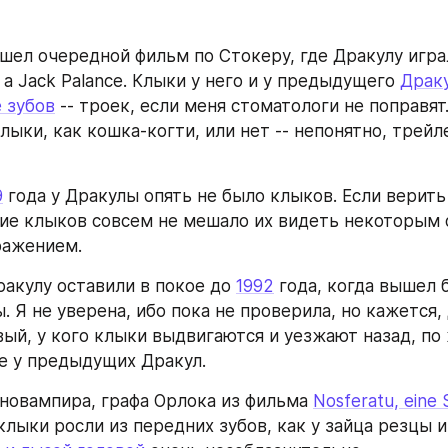
ышел очередной фильм по Стокеру, где Дракулу играл
а Jack Palance. Клыки у него и у предыдущего 
Драку
е зубов
 -- троек, если меня стоматологи не поправят
лыки, как кошка-когти, или нет -- непонятно, трейл
9
 года у Дракулы опять не было клыков. Если верить 
вие клыков совсем не мешало их видеть некоторым ф
ражением.
ракулу оставили в покое до 
1992
 года, когда вышел 
. Я не уверена, ибо пока не проверила, но кажется,
вый, у кого клыки выдвигаются и уезжают назад, по 
де у предыдущих Дракул.
иновампира, графа Орлока из фильма 
Nosferatu, eine 
 клыки росли из передних зубов, как у зайца резцы и