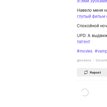
этими зубками
глупый фильм 
Спокойной ночи
UPD: А выдвиж
патент
#movies
#vamp
@koalena
Decembe
Repost