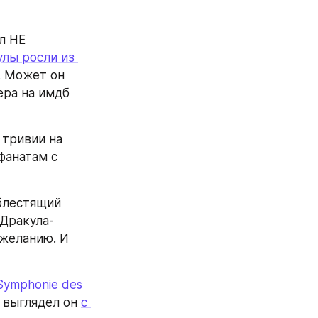
 НЕ 
лы росли из 
. Может он 
ера на имдб 
тривии на 
анатам с 
блестящий 
 Дракула-
желанию. И 
Symphonie des 
 выглядел он 
с 