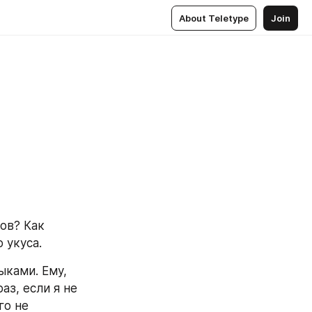
About Teletype
Join
ов? Как 
 укуса.
ыками. Ему, 
з, если я не 
о не 