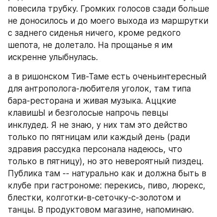
повесила трубку. Громких голосов сзади больше 
не доносилось и до моего выхода из маршрутки 
с заднего сиденья ничего, кроме редкого 
шепота, не долетало. На прощанье я им 
искренне улыбнулась. 
а в ришонском Тив-Таме есть оченьинтересный 
для антрополога-любителя уголок, там типа 
бара-ресторана и живая музыка. Аццкие 
клавишЫ и безголосые напрочь певцы 
инклудед. Я не знаю, у них там это действо 
только по пятницам или каждый день (ради 
здравия рассудка персонала надеюсь, что 
только в пятницу), но это невероятный пиздец. 
Публика там -- натурально как и должна быть в 
клубе при гастрономе: перекись, пиво, люрекс, 
блестки, колготки-в-сеточку-с-золотом и 
танцы. В продуктовом магазине, напоминаю. 