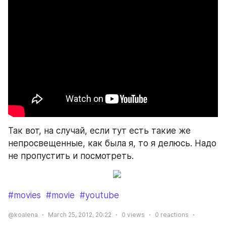
Так вот, на случай, если тут есть такие же 
непросвещенные, как была я, то я делюсь. Надо 
не пропустить и посмотреть.
#movies
#movie
#youtube
@koalena
March 25, 2012, 20:22
0
views
0
reactions