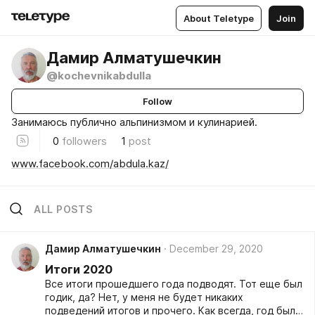
About Teletype
Join
Дамир Алматушечкин
@kochevnikabdulla
Follow
Занимаюсь публично альпинизмом и кулинарией.
0
followers
1
post
www.facebook.com/abdula.kaz/
ALL POSTS
Дамир Алматушечкин
December 29, 2020
Итоги 2020
Все итоги прошедшего года подводят. Тот еще был
годик, да? Нет, у меня не будет никаких
подведений итогов и прочего. Как всегда, год был