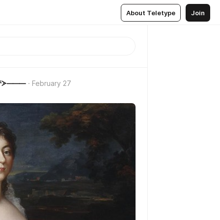
About Teletype
Join
⸻ᘛ⁐̤ᕐᐷ⸻
February 27