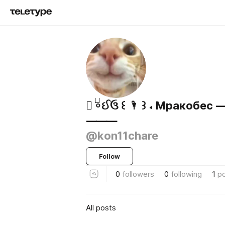
⌗ ⸰ֺઈઉ ꒰ 🌂 ꒱ ˖ Мракоб
⸻
@kon11chare
Follow
0
followers
0
following
1
p
All posts