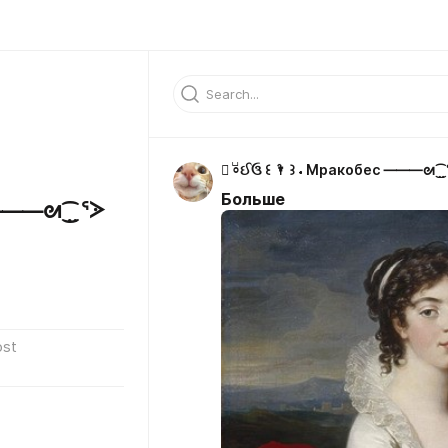
⌗ ⸰ֺઈઉ ꒰ 🌂 ꒱ ˖ Мракобес 
Больше
ес ⸻ᘛ⁐̤ᕐᐷ
ost