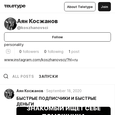
About Teletype
Join
Аян Косжанов
@koszhanovsci
Follow
personality
0
followers
0
following
1
post
www.instagram.com/koszhanovsci/?hl=ru
ALL POSTS
ЗАПУСКИ
Аян Косжанов
September 18, 2020
БЫСТРЫЕ ПОДПИСЧИКИ И БЫСТРЫЕ
ДЕНЬГИ