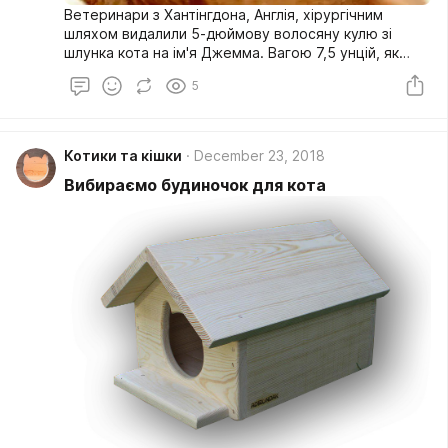
Ветеринари з Хантінгдона, Англія, хірургічним
шляхом видалили 5-дюймову волосяну кулю зі
шлунка кота на ім'я Джемма. Вагою 7,5 унцій, як
кажуть, це найбільша зачіска за всю історію
5
зафіксованих.
Котики та кішки
December 23, 2018
Вибираємо будиночок для кота