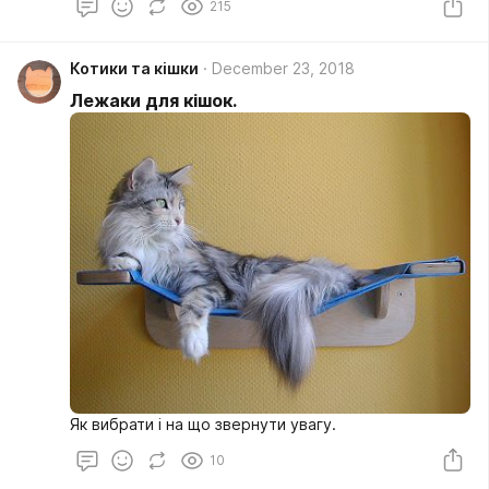
215
великому асортименту можна легко підібрати
оптимальний корм для кішок, мінімізувавши час на
годування і приготування продуктів тваринного.
Котики та кішки
December 23, 2018
Лежаки для кішок.
Як вибрати і на що звернути увагу.
10