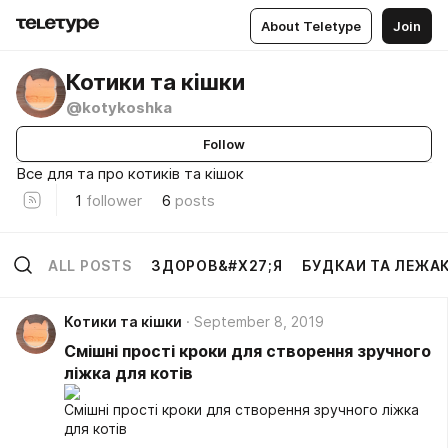
About Teletype
Join
Котики та кішки
@kotykoshka
Follow
Все для та про котиків та кішок
1
follower
6
posts
ALL POSTS
ЗДОРОВ&#X27;Я
БУДКАИ ТА ЛЕЖА
Котики та кішки
September 8, 2019
Смішні прості кроки для створення зручного
ліжка для котів
Смішні прості кроки для створення зручного ліжка
для котів