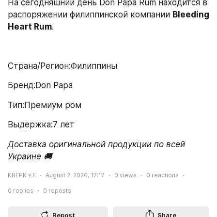
На сегодняшний день Don Papa Rum находится в 
распоряжении филиппинской компании 
Bleeding 
Heart Rum
.
Страна/Регион:Филиппины
Бренд:Don Papa
Тип:Премиум ром
Выдержка:7 лет
Доставка оригинальной продукции по всей 
Украине 🚚 
KREPK🍷E
August 2, 2020, 17:17
0
views
0
reactions
0
replies
0
reposts
Repost
Share