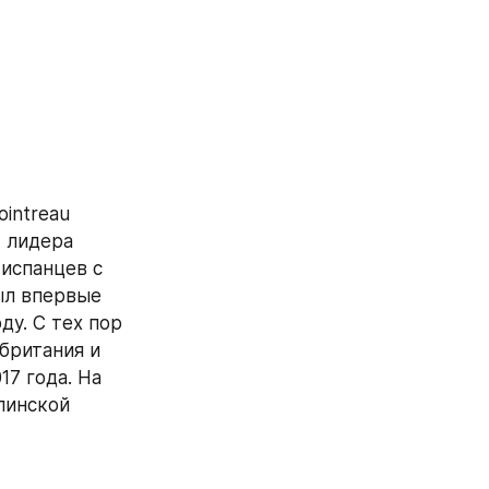
ntreau 
 лидера 
испанцев с 
л впервые 
у. С тех пор 
ритания и 
7 года. На 
инской 