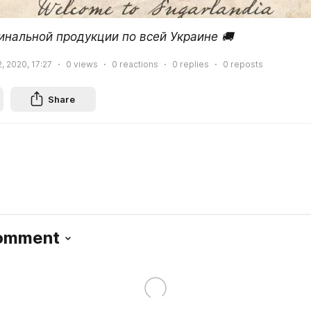
инальной продукции по всей Украине 🚚 
, 2020, 17:27
0
views
0
reactions
0
replies
0
reposts
Share
Comment