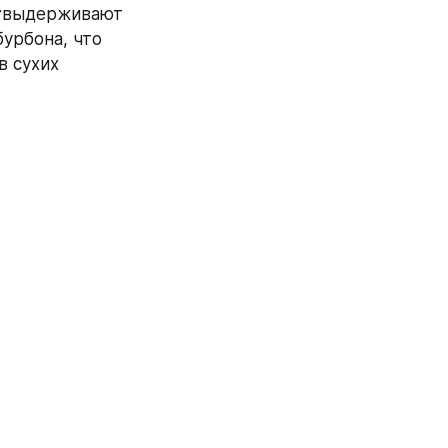
т
выдерживают 
урбона, что 
 сухих 