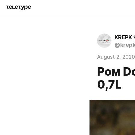
KREPK
@krep
August 2, 2020
Ром Do
0,7L