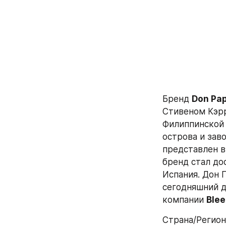
Бренд 
Don Pa
Стивеном Кэрр
Филиппинской 
острова и зав
представлен в 
бренд стал до
Испания. Дон 
сегодняшний д
компании 
Blee
Страна/Регио