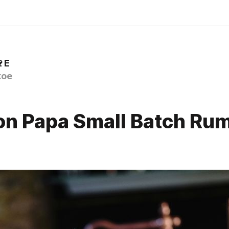
E
koe
n Papa Small Batch Ru