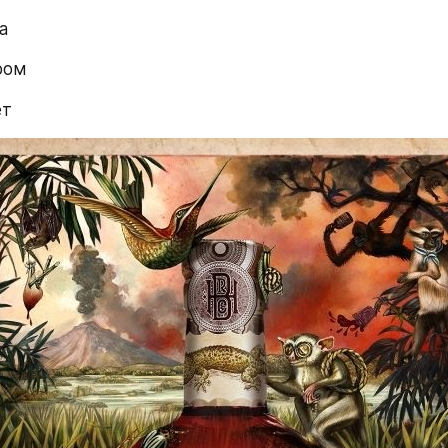
a
ром
ет