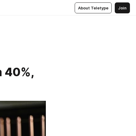
About Teletype
Join
m 40%,