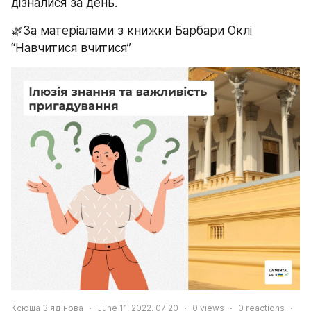
дізналися за день.
🌿За матеріалами з книжки Барбари Оклі 
“Навчитися вчитися”
Ксюша Зіядінова
June 11, 2022, 07:20
0
views
0
reactions