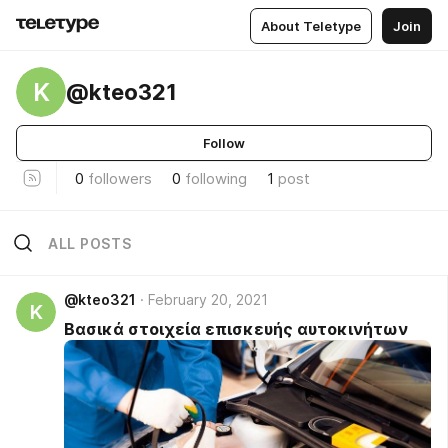
About Teletype
Join
K
@kteo321
Follow
0
followers
0
following
1
post
ALL POSTS
@kteo321
February 20, 2021
K
Βασικά στοιχεία επισκευής αυτοκινήτων