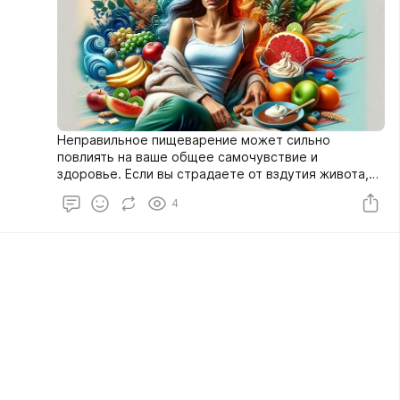
Неправильное пищеварение может сильно
повлиять на ваше общее самочувствие и
здоровье. Если вы страдаете от вздутия живота,
запоров или других расстройств, не беспокойтесь.
4
В этой статье мы рассмотрим проверенные
методы улучшения пищеварения и предложим
специальную диету для поддержания вашего
здоровья.