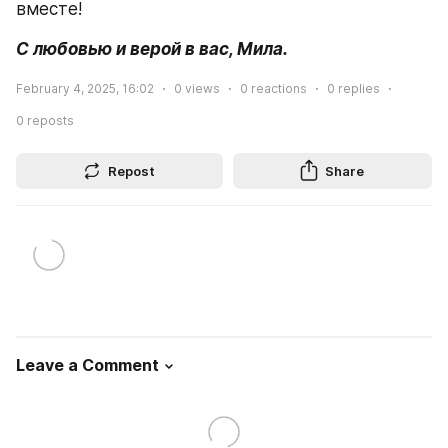
вместе!
С любовью и верой в вас, Мила.
February 4, 2025, 16:02
0
views
0
reactions
0
replies
0
reposts
Repost
Share
Leave a Comment