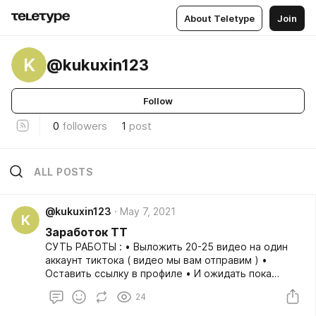
About Teletype
Join
K
@kukuxin123
Follow
0
followers
1
post
ALL POSTS
@kukuxin123
May 7, 2021
K
Заработок ТТ
СУТЬ РАБОТЫ : • Выложить 20-25 видео на один
аккаунт тиктока ( видео мы вам отправим ) •
Оставить ссылку в профиле • И ожидать пока
видео залетят в рекомендации • После получить
24
выплату ! Пошаговая инструкция создание аккаунта
TikTok:(Данный мануал написан для стран СНГ)