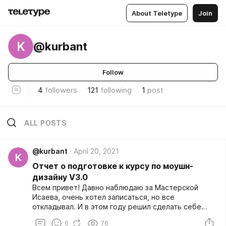
About Teletype
Join
K
@kurbant
Follow
4
followers
121
following
1
post
ALL POSTS
@kurbant
April 20, 2021
K
Отчет о подготовке к курсу по моушн-
дизайну V3.0
Всем привет! Давно наблюдаю за Мастерской
Исаева, очень хотел записаться, но все
откладывал. И в этом году решил сделать себе
подарок на день рождения - собрал новый комп и
6
76
оплатил курс по моушн-дизайну V3.0. Очень рад