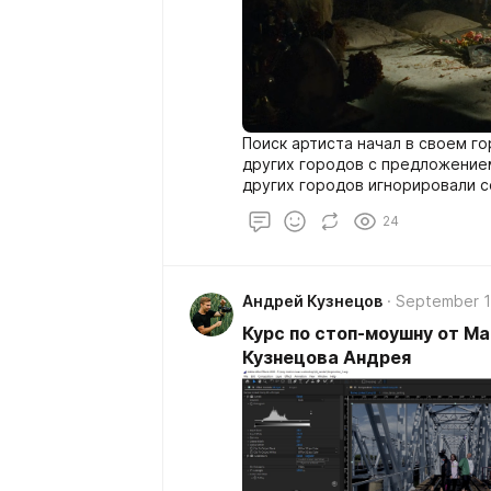
Поиск артиста начал в своем г
других городов с предложением
других городов игнорировали 
известного Артиста по местным
24
практически ничего не известно
"Песни на ТНТ". Собственно, с
(instagram.com/misha_horev)
Андрей Кузнецов
September 1
Курс по стоп-моушну от М
Кузнецова Андрея