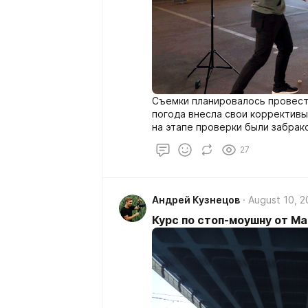
Съемки планировалось провест
погода внесла свои коррективы
на этапе проверки были забрак
съемками нашел еще несколько
27
данного проекта.
Андрей Кузнецов
August 10, 
Курс по стоп-моушну от М