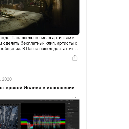
ороде. Параллельно писал артистам из
 сделать бесплатный клип, артисты с
сообщения. В Пензе нашел достаточно
 меркам. За пределами города о нем
. Единственное - участие в шоу
ам артист: Миша Хорев
, 2020
астерской Исаева в исполнении