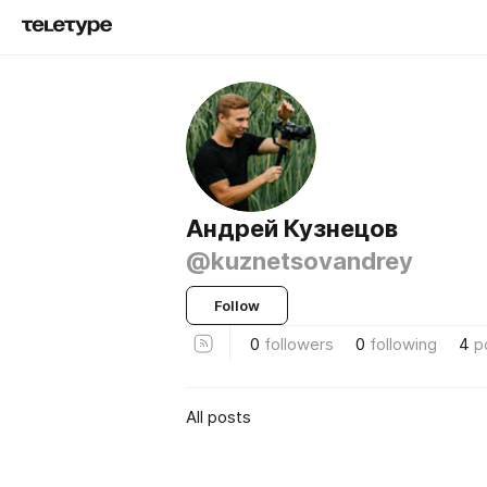
Андрей Кузнецов
@kuznetsovandrey
Follow
0
followers
0
following
4
p
All posts