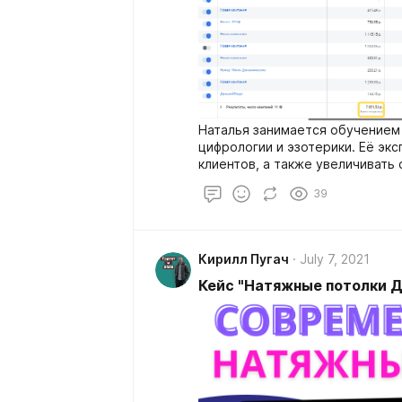
Наталья занимается обучением 
цифрологии и эзотерики. Её эк
клиентов, а также увеличивать
39
Кирилл Пугач
July 7, 2021
Кейс "Натяжные потолки 