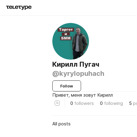
Кирилл Пугач
@kyrylopuhach
Follow
Привет, меня зовут Кирилл
0
followers
0
following
5
p
All posts