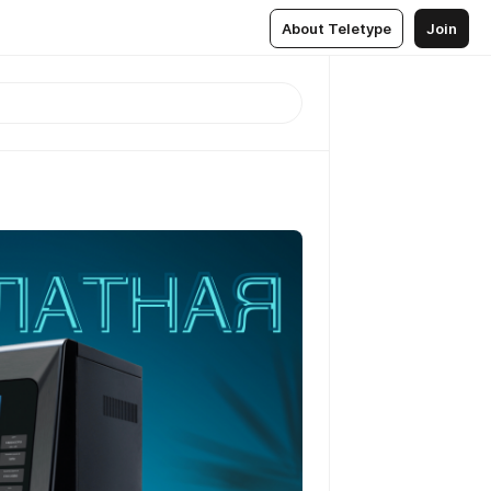
About Teletype
Join