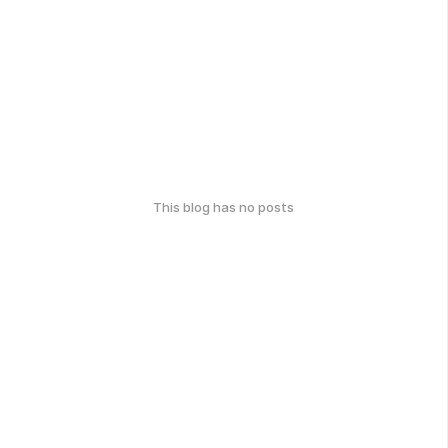
This blog has no posts