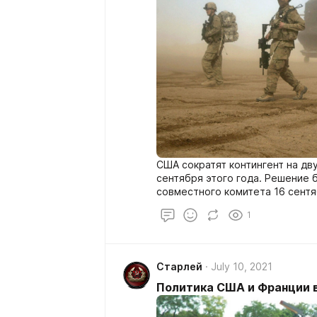
США сократят контингент на дву
сентября этого года. Решение 
совместного комитета 16 сентя
вопросы перевода подразделен
1
инструкторов и советников. Де
заместитель командующего ВС 
аш-Шаммари и глава коалицион
Старлей
July 10, 2021
Политика США и Франции в