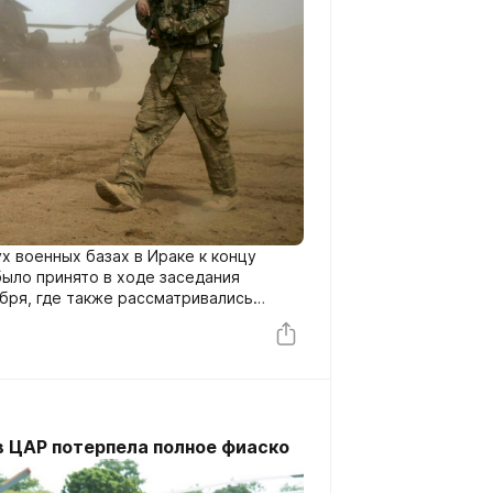
х военных базах в Ираке к концу
было принято в ходе заседания
бря, где также рассматривались
ий американских войск на положение
легации на переговорах возглавляли
Ирака генерал-лейтенант Абдул Амир
ных сил генерал-майор Джон Бреннан.
 ЦАР потерпела полное фиаско