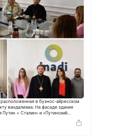
, расположенная в буэнос-айресском
кту вандализма. На фасаде здания
м Путин = Сталин» и «Путинский
ы в воскресенье 3 апреля где-то в 5-