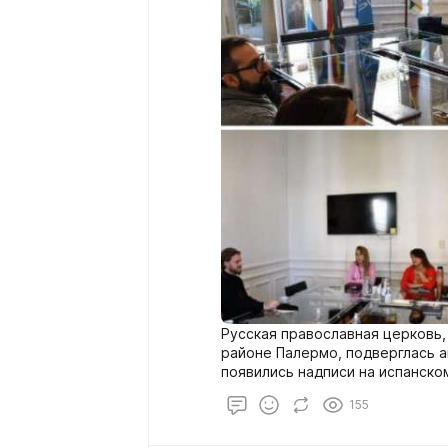
Русская православная церковь
районе Палермо, подверглась а
появились надписи на испанско
геноцид». граффити были сделан
155
6 утра.