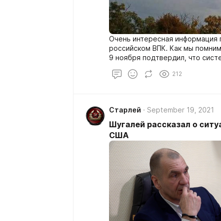
Очень интересная информация 
российском ВПК. Как мы помни
9 ноября подтвердил, что сис
разрабатывается. И теперь ста
212
Старлей
September 19, 2021
Шугалей рассказал о ситу
США