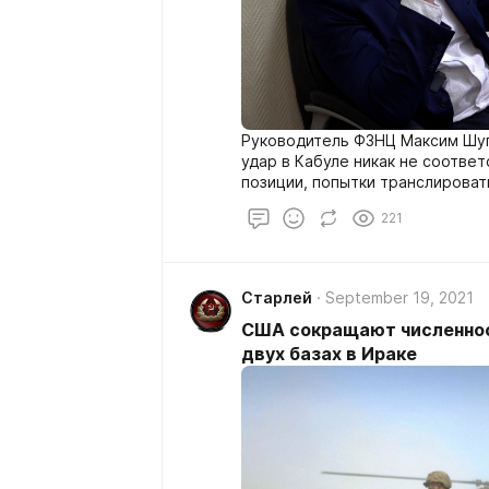
Руководитель ФЗНЦ Максим Шуга
удар в Кабуле никак не соотве
позиции, попытки транслирова
они предпринимают довольно д
221
извинения за удар в Кабуле, в 
мирных жителей, в том числе д
Старлей
September 19, 2021
США сокращают численнос
двух базах в Ираке