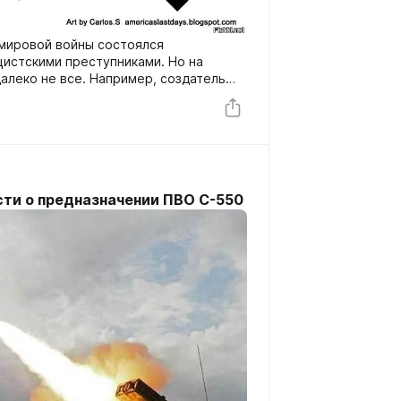
 мировой войны состоялся
истскими преступниками. Но на
алеко не все. Например, создатель
он Браун получил от американского
ел непосредственное отношение к
нской космической программы. Но это
, спасенный США.
ти о предназначении ПВО С-550