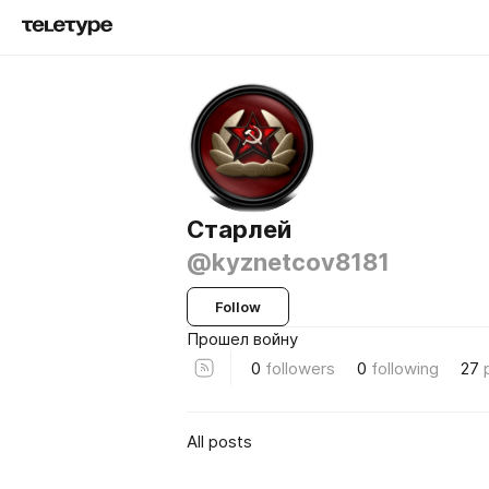
Старлей
@kyznetcov8181
Follow
Прошел войну
0
followers
0
following
27
All posts