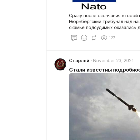
Сразу после окончания второй
Нюрнбергский трибунал над нац
скамье подсудимых оказались д
немецких ракет ФАУ 2 Вернер ф
127
правительства иммунитет и им
созданию НАСА и всей америка
не самый интересный персонаж
Старлей
November 23, 2021
Стали известны подробнос