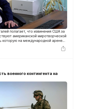
лей полагает, что извинения США за
тствуют американской миротворческой
ть которую на международной арене
авно. Недавно Штаты принесли
результате которого погибли десять
ети.
ть военного контингента на