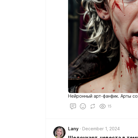
Нейронный арт-фанфик. Арты соз
15
Lany
December 1, 2024
Шедоухарт, невеста в темн