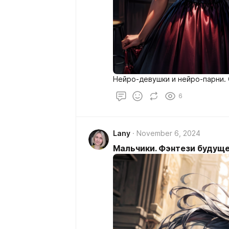
Нейро-девушки и нейро-парни. С
6
Lany
November 6, 2024
Мальчики. Фэнтези будущ