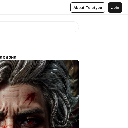
About Teletype
Join
тариона