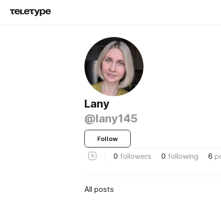
Lany
@lany145
Follow
0
followers
0
following
6
p
All posts