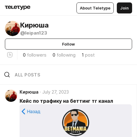
About Teletype
Join
Кирюша
@leipan123
Follow
0
followers
0
following
1
post
ALL POSTS
Кирюша
July 27, 2023
Кейс по трафику на беттинг тг канал