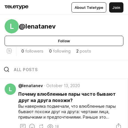
About Teletype
Join
L
@lenatanev
Follow
0
followers
0
following
2
posts
ALL POSTS
@lenatanev
October 13, 2020
L
Почему влюбленные пары часто бывают
друг на друга похожи?
Вы наверняка подмечали, что влюбленные пары
бывают похожи друг на друга: чертами лица,
привычками и предпочтениями. Раньше это
объясняли тем, что со временем человек
18
подстраивается под своего партнера и проводит с