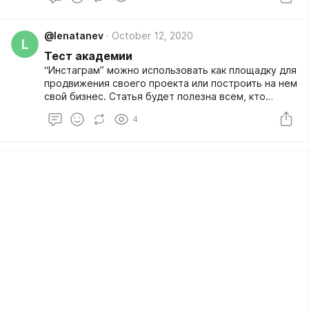
ним много времени — из-за питания, совместного
времяпрепровождения и образа жизни, якобы,
@lenatanev
October 12, 2020
менялись и черты лица у людей в паре.
L
Тест академии
“Инстаграм” можно использовать как площадку для
продвижения своего проекта или построить на нем
свой бизнес. Статья будет полезна всем, кто
планирует открыть коммерческий аккаунт в
4
“Инстаграме”.