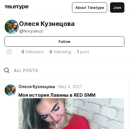
About Teletype
Join
Олеся Кузнецова
@lesyakuz
Follow
0
followers
0
following
1
post
ALL POSTS
Олеся Кузнецова
May 4, 2021
Моя история Лавины в RED SMM