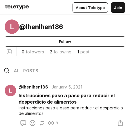
About Teletype
Join
L
@lhenlhen186
Follow
0
followers
2
following
1
post
ALL POSTS
@lhenlhen186
January 5, 2021
L
Instrucciones paso a paso para reducir el
desperdicio de alimentos
Instrucciones paso a paso para reducir el desperdicio
de alimentos
8