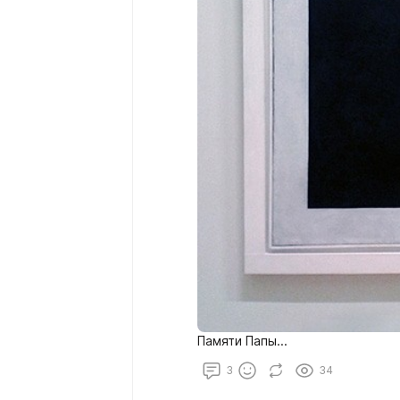
Памяти Папы...
3
34