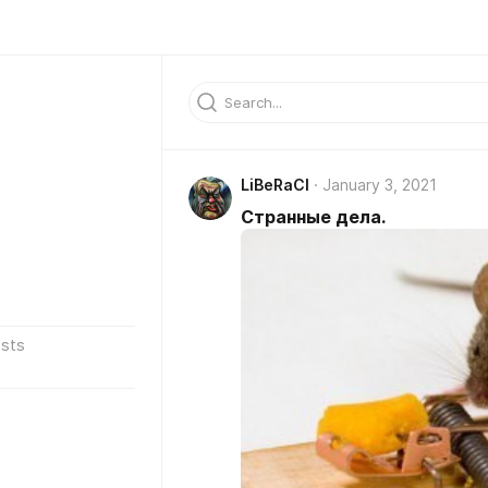
LiBeRaCl
January 3, 2021
Странные дела.
sts