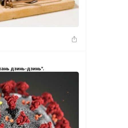
ань дзинь-дзинь".