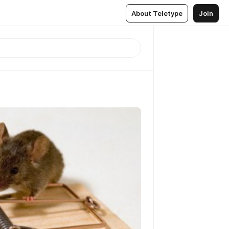
About Teletype
Join