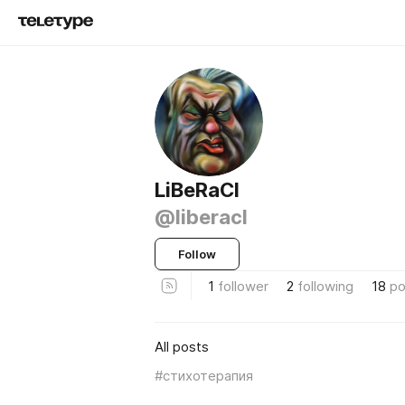
LiBeRaCl
@liberacl
Follow
1
follower
2
following
18
po
All posts
#стихотерапия