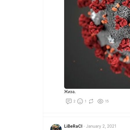
Жиза.
2
1
15
LiBeRaCl
January 2, 2021