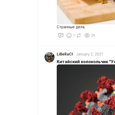
Странные дела.
1
26
LiBeRaCl
January 2, 2021
Китайский колокольчик "Ух