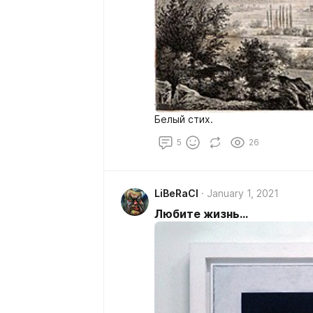
Белый стих.
5
26
LiBeRaCl
January 1, 2021
Любите жизнь...