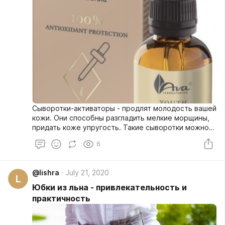
Сыворотки-активаторы - продлят молодость вашей
кожи. Они способны разгладить мелкие морщины,
придать коже упругость. Такие сыворотки можно
использовать на ежедневной основе. Это
6
доступное и эффективное средство для ухода в
любом возрасте.
@lishra
July 21, 2020
L
Юбки из льна - привлекательность и
практичность