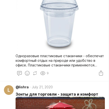
Одноразовые пластиковые стаканчики - обеспечат
комфортный отдых на природе или удобство в
офисе. Пластиковые стаканчики применяются
повсюду. Их можно использовать по несколько
9
раз. Пластиковые стаканчики доступны по своей
стоимости, удобные в использовании.
@lishra
July 21, 2020
L
Зонты для торговли - защита и комфорт