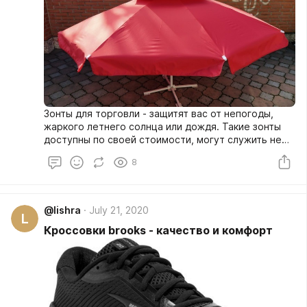
Зонты для торговли - защитят вас от непогоды,
жаркого летнего солнца или дождя. Такие зонты
доступны по своей стоимости, могут служить не
один сезон. Они легко складываются,
8
раскладываются и их легко транспортировать.
Разложить такой зонт можно за несколько минут.
@lishra
July 21, 2020
L
Кроссовки brooks - качество и комфорт