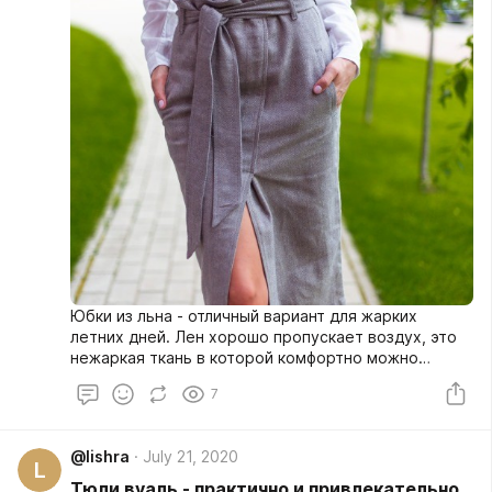
Юбки из льна - отличный вариант для жарких
летних дней. Лен хорошо пропускает воздух, это
нежаркая ткань в которой комфортно можно
ходить каждый день. Она выдерживает много
7
стирок, поэтому юбка из льна может служить
верой и правдой не один сезон.
@lishra
July 21, 2020
L
Тюли вуаль - практично и привлекательно