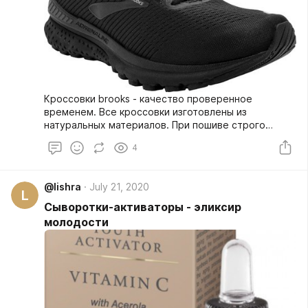
Кроссовки brooks - качество проверенное
временем. Все кроссовки изготовлены из
натуральных материалов. При пошиве строго
соблюдаются все технологии производства.
4
Поэтому, кроссовки будут служить верой и
правдой долгие года. Широкий модельный ряд
позволит подобрать пару обуви по вкусу и
@lishra
July 21, 2020
потребностям.
L
Сыворотки-активаторы - эликсир
молодости