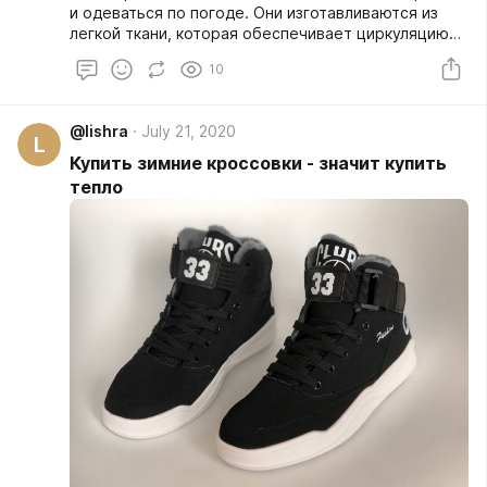
и одеваться по погоде. Они изготавливаются из
легкой ткани, которая обеспечивает циркуляцию
воздуха. Такие блейзеры могут быть как
10
свободными, так и сшитыми по фигуре.
@lishra
July 21, 2020
L
Купить зимние кроссовки - значит купить
тепло