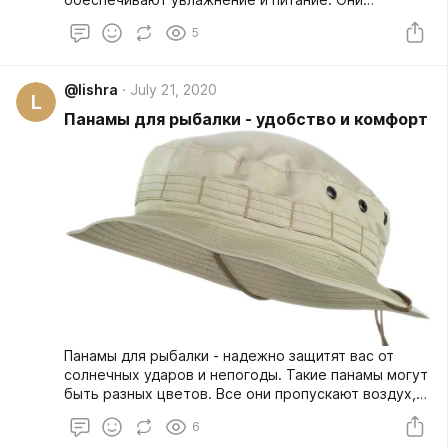
действуют бережно и лояльно. Такие бальзамы
5
можно использовать в любом возрасте.
@lishra
July 21, 2020
L
Панамы для рыбалки - удобство и комфорт
Панамы для рыбалки - надежно защитят вас от
солнечных ударов и непогоды. Такие панамы могут
быть разных цветов. Все они пропускают воздух,
поэтому их комфортно носить даже длительное
6
время. Такие панамы доступны по стоимости