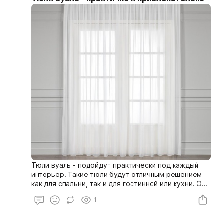
Тюли вуаль - подойдут практически под каждый
интерьер. Такие тюли будут отличным решением
как для спальни, так и для гостинной или кухни. Они
хорошо пропускают солнечный свет, их легко
1
стирать. Такие тюли будут служить верой и
правдой долгие года.