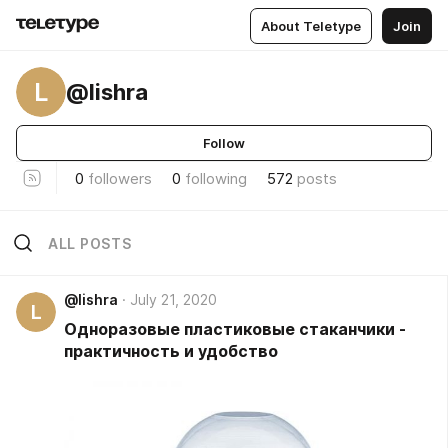
About Teletype
Join
L
@lishra
Follow
0
followers
0
following
572
posts
ALL POSTS
@lishra
July 21, 2020
L
Одноразовые пластиковые стаканчики -
практичность и удобство