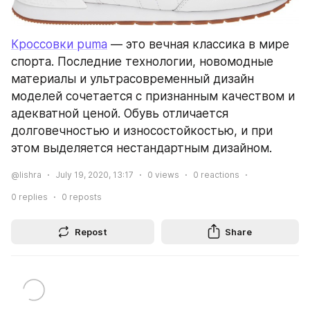
Кроссовки puma
 — это вечная классика в мире 
спорта. Последние технологии, новомодные 
материалы и ультрасовременный дизайн 
моделей сочетается с признанным качеством и 
адекватной ценой. Обувь отличается 
долговечностью и износостойкостью, и при 
этом выделяется нестандартным дизайном.
@lishra
July 19, 2020, 13:17
0
views
0
reactions
0
replies
0
reposts
Repost
Share