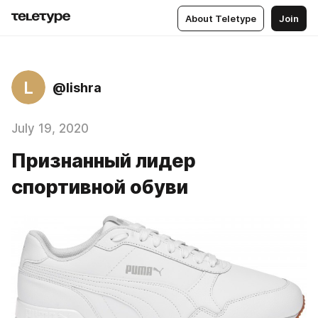
About Teletype
Join
L
@lishra
July 19, 2020
Признанный лидер
спортивной обуви