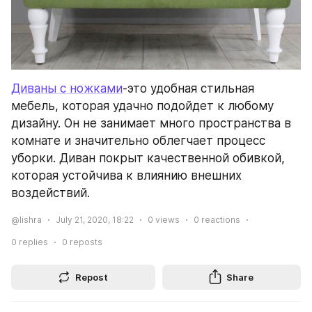
Диваны с ножками
-это удобная стильная 
мебель, которая удачно подойдет к любому 
дизайну. Он не занимает много пространства в 
комнате и значительно облегчает процесс 
уборки. Диван покрыт качественной обивкой, 
которая устойчива к влиянию внешних 
воздействий.
@lishra
July 21, 2020, 18:22
0
views
0
reactions
0
replies
0
reposts
Repost
Share