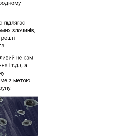
родному 
 підлягає 
их злочинів, 
решті 
та.
ливий не сам 
і т.д.), а 
у 
аме з метою 
рупу.