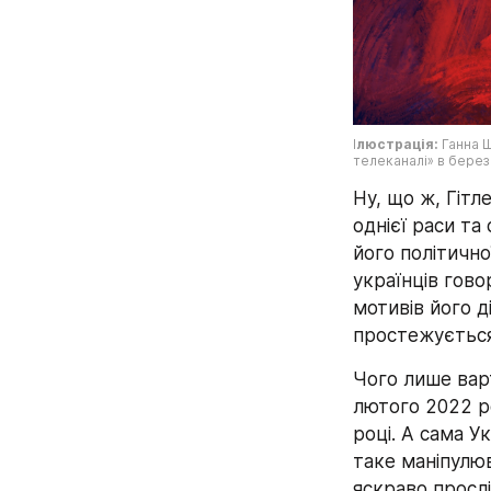
І
люстрація:
 Ганна 
телеканалі» в берез
Ну, що ж, Гітл
однієї раси та
його політично
українців гово
мотивів його д
простежується
Чого лише вар
лютого 2022 ро
році. А сама У
таке маніпулюв
яскраво прослі