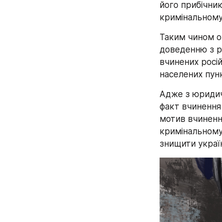
його прибічник
кримінальному 
Таким чином оч
доведенню з р
вчинених росій
населених пунк
Адже з юридичн
факт вчинення 
мотив вчиненн
кримінальному 
знищити україн