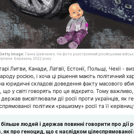
Getty Image:
 Ганна Шевченко. На фото розстріляний російськими військ
Ірпеня. Березень 2022 року.
арі Литви, Канади, Латвії, Естонії, Польщі, Чехії - ви
ароду росією, і хоча ці рішення мають політичний хар
на юридичні складові доведення факту масового вбив
 що у світі говорять про це відкрито. Тому важливо,
 держав висвітлювали дії росії проти українців, як ге
спрямованої політики «рашизму» росії та її керівниц
більше людей і держав повинні говорити про дії ро
в, як про геноцид, що є наслідком цілеспрямованої 