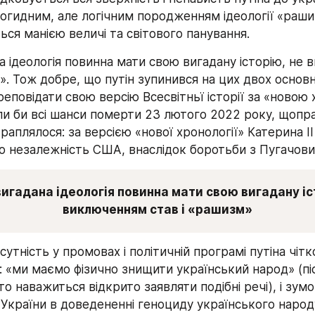
є огидним, але логічним породженням ідеології «рашиз
ся манією величі та світового панування.
 ідеологія повинна мати свою вигадану історію, не 
». Тож добре, що путін зупинився на цих двох основних
повідати свою версію Всесвітньї історії за «новою х
ли би всі шанси померти 23 лютого 2022 року, щоправд
раплялося: за версією «нової хронології» Катерина ІІ 
о незалежність США, внаслідок боротьби з Пугачови
игадана ідеологія повинна мати свою вигадану іст
виключенням став і «рашизм»
сутність у промовах і політичній програмі путіна чітко
 «ми маємо фізично знищити український народ» (піс
то наважиться відкрито заявляти подібні речі), і зумо
України в доведененні геноциду українського народу