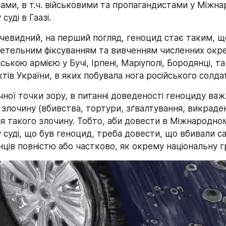
ами, в т.ч. військовими та пропагандистами у Міжна
суді в Гаазі.
евидний, на перший погляд, геноцид стає таким, що
етельним фіксуванням та вивченням численних окрем
ською армією у Бучі, Ірпені, Маріуполі, Бородянці, та 
тів України, в яких побувала нога російського солда
ої точки зору, в питанні доведеності геноциду важ
злочину (вбивства, тортури, зґвалтування, викрадення 
я такого злочину. Тобто, аби довести в Міжнародном
суді, що був геноцид, треба довести, що вбивали с
ців повністю або частково, як окрему національну г