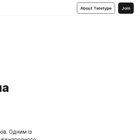
About Teletype
Join
на
в. Одним із 
міжнародного 