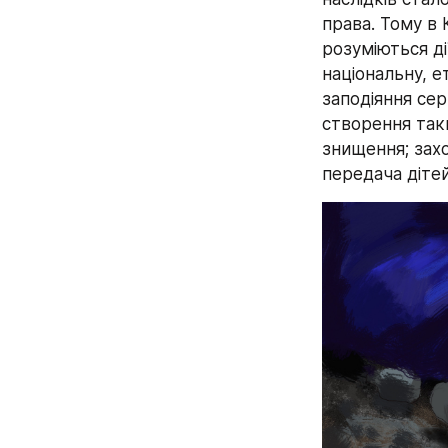
права. Тому в 
розуміються ді
національну, е
заподіяння се
створення таки
знищення; захо
передача дітей