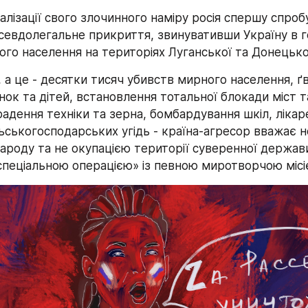
алізації свого злочинного наміру росія спершу спробу
севдолегальне прикриття, звинувативши Україну в ге
ого населення на територіях Луганської та Донецько
ії, а це - десятки тисяч убивств мирного населення, ґ
нок та дітей, встановлення тотальної блокади міст та
адення техніки та зерна, бомбардування шкіл, лікар
льськогосподарських угідь - країна-агресор вважає 
ароду та не окупацією території суверенної держави,
спеціальною операцією» із певною миротворчою місі