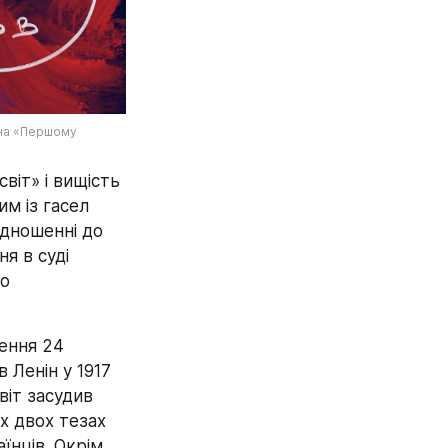
на «Першому 
іт» і вищість 
м із гасел 
ідношенні до 
 в суді 
о 
ення 24 
Ленін у 1917 
іт засудив 
х двох тезах 
їнців. Окрім 