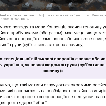
Reuters
: Ганна Шевченко. На фото жителька міста Буча, що під Києвом, я
у березня 2022 року.
ного погляду та мови Конвенції, злочин геноциду ук
 його прибічниками (або разом), має місце, якщо ме
ійськової операції» є саме повне або часткове знищен
ької групи (суб'єктивна сторона злочину).
 «спеціальної військової операції» є повне або ча
 українців, як певної людської групи (суб’єктивна 
злочину)»
ачимо, що такі мотиви озвучуються окремими російс
и, які наполягають на необхідності негайного «вирі
итання» в процесі «спецоперації» не нехтуючи, навіт
ля цього ядерної зброї.