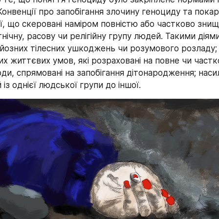
Конвенції про запобігання злочину геноциду та покара
ї, що скеровані наміром повністю або частково знищ
тнічну, расову чи релігійну групу людей. Такими діями
рйозних тілесних ушкоджень чи розумового розладу; 
х життєвих умов, які розраховані на повне чи частко
ди, спрямовані на запобігання дітонародження; наси
 із однієї людської групи до іншої.