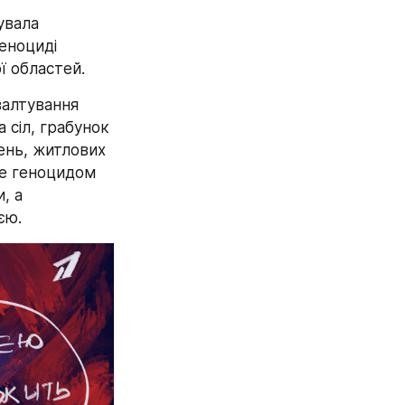
вала 
ноциді 
ї областей.
валтування 
 сіл, грабунок 
ень, житлових 
не геноцидом 
 а 
єю.