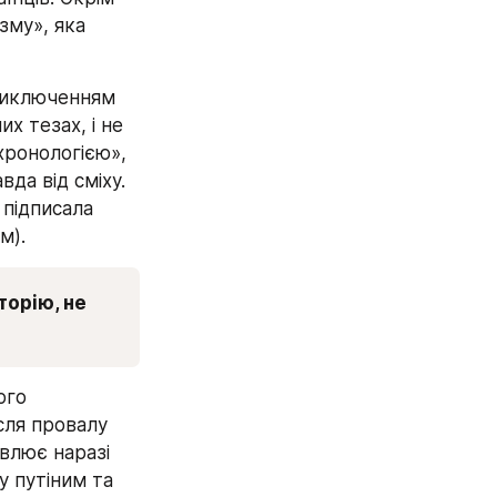
му», яка 
виключенням 
 тезах, і не 
ронологією», 
а від сміху. 
підписала 
м).
орію, не 
го 
ля провалу 
влює наразі 
 путіним та 