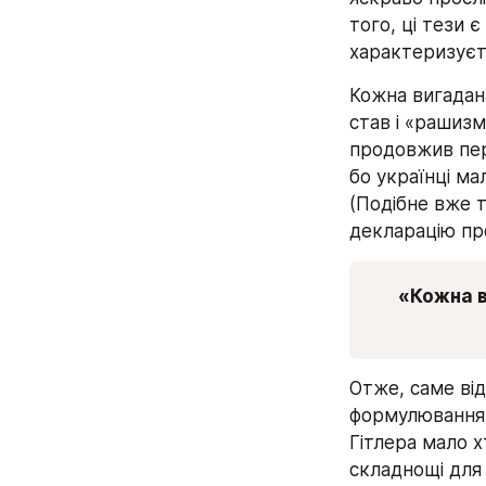
того, ці тези 
характеризуєть
Кожна вигадана
став і «рашизм
продовжив пере
бо українці ма
(Подібне вже т
декларацію пр
«Кожна в
Отже, саме від
формулювання:
Гітлера мало х
складнощі для 