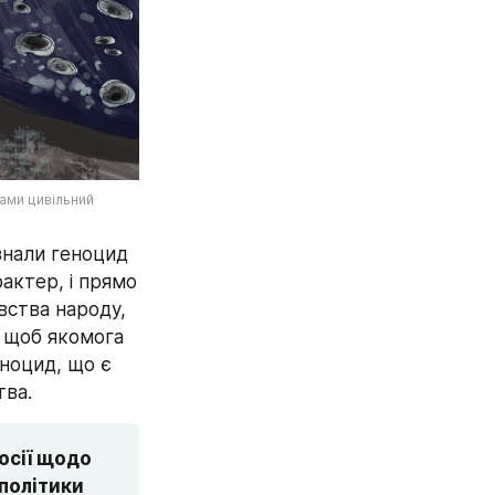
ами цивільний 
знали геноцид 
актер, і прямо 
ства народу, 
 щоб якомога 
ноцид, що є 
тва.
сії щодо 
політики 