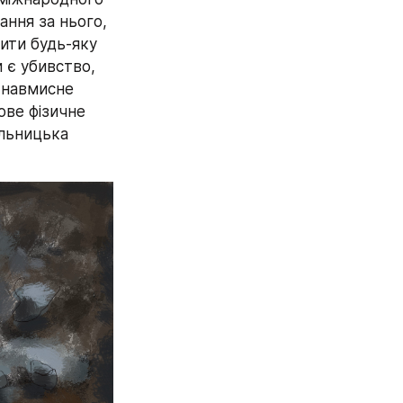
ння за нього, 
ити будь-яку 
 є убивство, 
навмисне 
ве фізичне 
льницька 