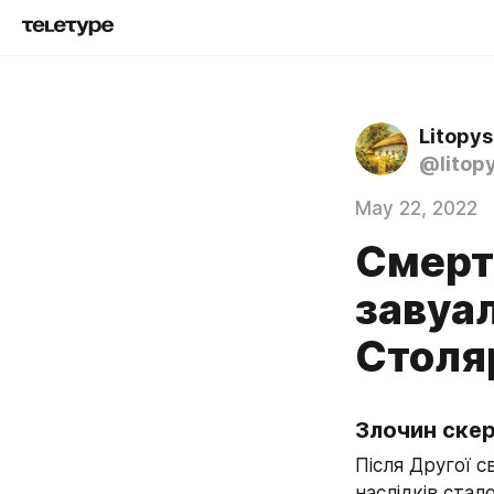
Litopys
@litop
May 22, 2022
Смерт
завуал
Столя
Злочин ске
Після Другої с
наслідків стал