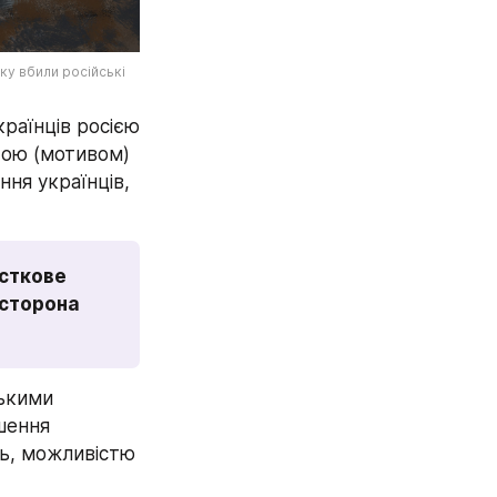
ку вбили російські 
раїнців росією 
тою (мотивом) 
ня українців, 
сткове 
сторона 
ькими 
шення 
ь, можливістю 