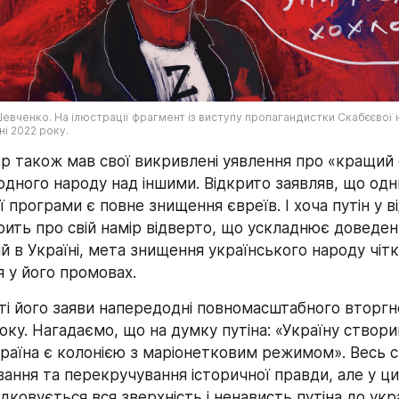
Шевченко. На ілюстрації фрагмент із виступу пропагандистки Скабєєвої 
ні 2022 року.
ер також мав свої викривлені уявлення про «кращий св
 одного народу над іншими. Відкрито заявляв, що одни
ї програми є повне знищення євреїв. І хоча путін у в
рить про свій намір відверто, що ускладнює доведення
ій в Україні, мета знищення українського народу чітк
 у його промовах.
ті його заяви напередодні повномасштабного вторгн
ку. Нагадаємо, що на думку путіна: «Україну створив 
країна є колонією з маріонетковим режимом». Весь св
ання та перекручування історичної правди, але у ци
дковується вся зверхність і ненависть путіна до укра