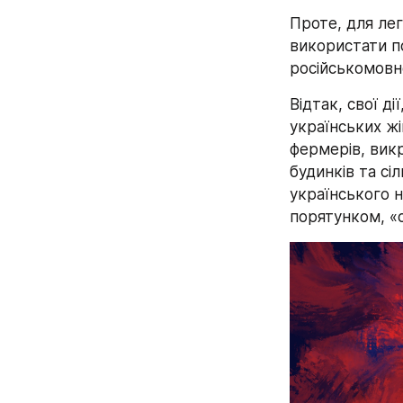
Проте, для лег
використати п
російськомовн
Відтак, свої д
українських жі
фермерів, викр
будинків та сі
українського н
порятунком, «