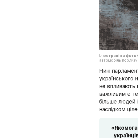
І
люстрація з фото 
автомобіль поблизу 
Нині парламент
українського н
не впливають 
важливим є те,
більше людей і
наслідком ціле
«Якомога 
українці