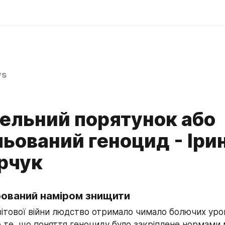
ys
ельний порятунок або
ьований геноцид - Іри
рчук
рований наміром знищити
вітової війни людство отримало чимало болючих урокі
о те, що поняття геноциду було закріплене нормами 