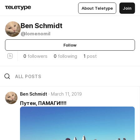
About Teletype
Join
Ben Schmidt
@lomenomil
Follow
0
followers
0
following
1
post
ALL POSTS
Ben Schmidt
March 11, 2019
Путен, ПАМАГИ!!!!