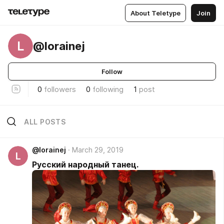
About Teletype
Join
L
@lorainej
Follow
0
followers
0
following
1
post
ALL POSTS
@lorainej
March 29, 2019
L
Русский народный танец.