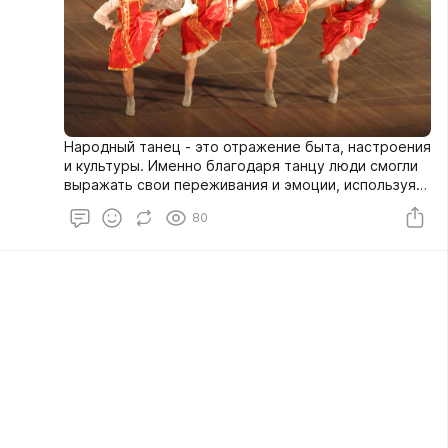
Народный танец - это отражение быта, настроения
и культуры. Именно благодаря танцу люди смогли
выражать свои переживания и эмоции, используя
плавные движения и тематические музыкальные
80
мотивы. Все народные русские танцы берут корни
в Древней Руси, многие из них сохранились и по
сей день. Самыми известными остаются хороводы,
пляски и кадрили, более детально о которых вы
сможете узнать далее.