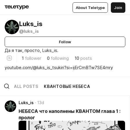
About Teletype
Join
Luks_is
@luks_is
Follow
Да я так, просто, Luks_is.
1
follower
0
following
10
posts
youtube.com/@luks_is_tsukiri?si=ijErCmBTw7SE4mry
ALL POSTS
КВАНТОВЫЕ НЕБЕСА
Luks_is
13d
НЕБЕСА что наполнены КВАНТОМ глава 1 :
пролог