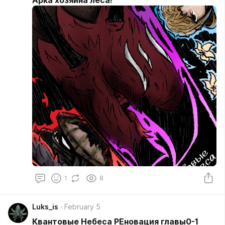
Арка хозяина леса!
1
8
Luks_is
February 5
Квантовые Небеса РЕновация главы0-1