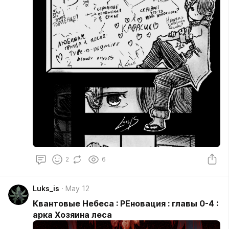
2
6
Luks_is
May 12
Квантовые Небеса : РЕновация : главы 0-4 :
арка Хозяина леса