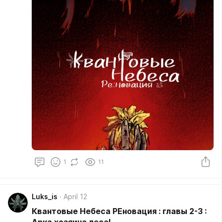
1
11
Luks_is
April 12
Квантовые Небеса РЕновация : главы 2-3 :