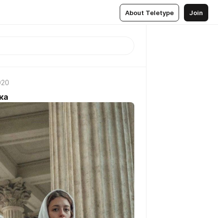
About Teletype
Join
020
ка