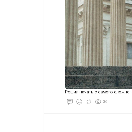
Решил начать с самого сложног
36