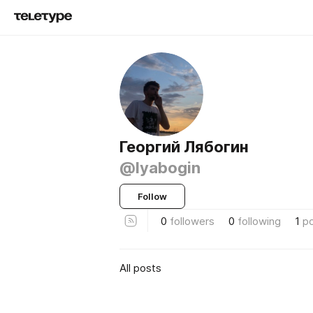
Георгий Лябогин
@lyabogin
Follow
0
followers
0
following
1
p
All posts