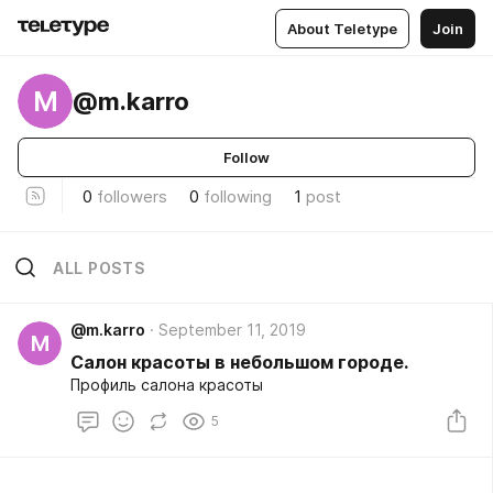
About Teletype
Join
M
@m.karro
Follow
0
followers
0
following
1
post
ALL POSTS
@m.karro
September 11, 2019
M
Салон красоты в небольшом городе.
Профиль салона красоты
5