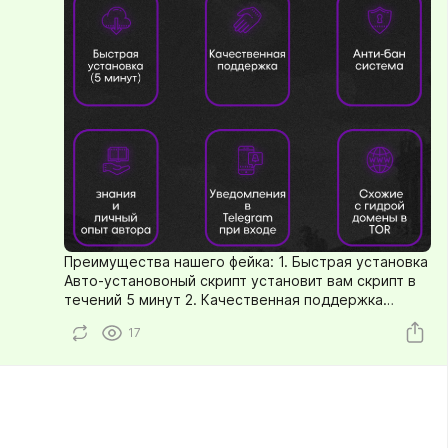
Преимущества нашего фейка: 1. Быстрая установка
Авто-установоный скрипт установит вам скрипт в
течений 5 минут 2. Качественная поддержка
Быстрые и развёрнутые ответы на ваши вопросы 3.
17
Анти-бан система Каждый аккаунт имеет свою
цепочку TOR proxy IP адресов 4. Знания и личный
опыт автора Очень подробная инструкция с
изобилием подробностей. 5. Уведомления
Telegram С указанием домена для определения
воркера (для работы в тиме) Также доступны