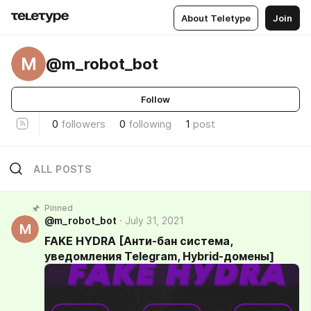
About Teletype
Join
M
@m_robot_bot
Follow
0
followers
0
following
1
post
ALL POSTS
Pinned
@m_robot_bot
July 31, 2021
M
FAKE HYDRA [Анти-бан система,
уведомления Telegram, Hybrid-домены]