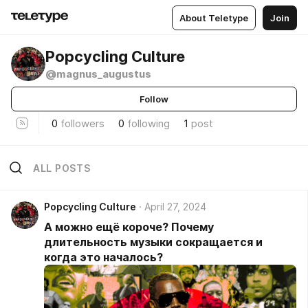
About Teletype
Join
Popcycling Culture
@magnus_augustus
Follow
0
followers
0
following
1
post
ALL POSTS
Popcycling Culture
April 27, 2024
А можно ещё короче? Почему
длительность музыки сокращается и
когда это началось?