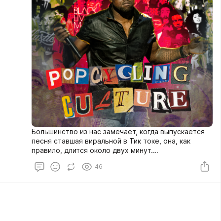
Большинство из нас замечает, когда выпускается
песня ставшая виральной в Тик токе, она, как
правило, длится около двух минут.
Но задумывались ли вы, с чем связана
46
современная тенденция сокращения музыкальных
композиций — разберёмся прямо сейчас.