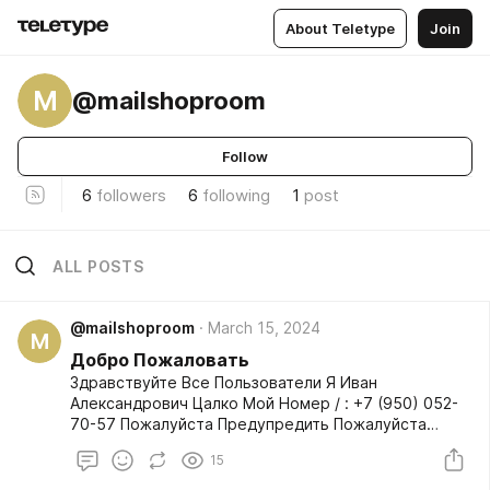
About Teletype
Join
M
@mailshoproom
Follow
6
followers
6
following
1
post
ALL POSTS
@mailshoproom
March 15, 2024
M
Добро Пожаловать
Здравствуйте Все Пользователи Я Иван
Александрович Цалко Мой Номер / : +7 (950) 052-
70-57 Пожалуйста Предупредить Пожалуйста
можно Пишите только в ватсап Не куда больше И
15
не звоните Мне