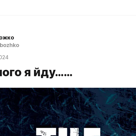
Божко
bozhko
024
чого я йду……