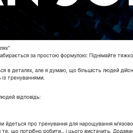
лях"
абирається за простою формулою: Піднімайте тяжкос
я в деталях, але я думаю, що більшість людей дійсн
із тренуваннями.
людей відповідь:
и йдеться про тренування для нарощування м'язової
 те, що потрібно робити... і цього вистачить. Додаван