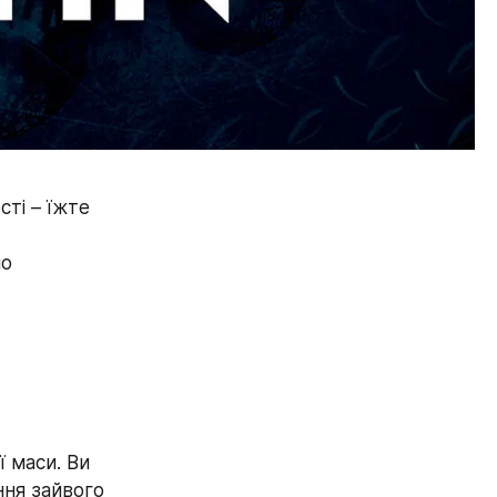
ті – їжте 
о 
 маси. Ви 
ня зайвого 