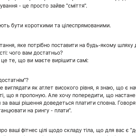
нування - це просто зайве "сміття".
ють бути короткими та цілеспрямованими.
ання, яке потрібно поставити на будь-якому шляху д
ті: чого вам достатньо?
це те, що ви маєте вирішити самі:
достатнім"?
 виглядати як атлет високого рівня, я знаю, що є на
ті, що я пропоную. Але хочу попередити, що настане 
 за ваші рішення доведеться платити сповна. Говоря
танцювати на рингу - плати".
ро ваші фітнес цілі щодо складу тіла, що для вас є "д