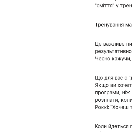
"сміття" у тре
Тренування ма
Це важливе пит
результативнос
Чесно кажучи, 
Що для вас є "
Якщо ви хочете
програми, ніж 
розплати, коли
Роккі: "Хочеш 
Коли йдеться п