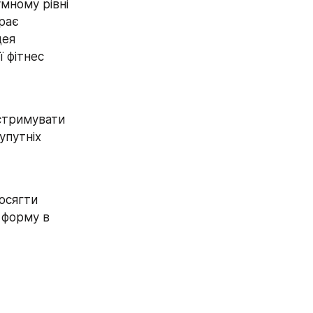
мному рівні 
рає 
ея 
 фітнес 
стримувати 
путніх 
осягти 
 форму в 