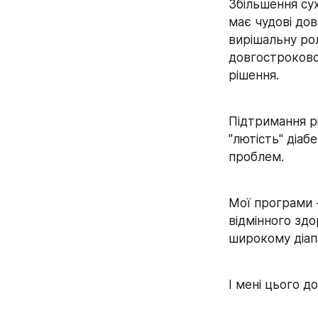
Збільшення сух
має чудові дов
вирішальну рол
довгостроковог
рішення.
Підтримання рі
"лютість" діаб
проблем.
Мої програми -
відмінного здо
широкому діап
І мені цього д