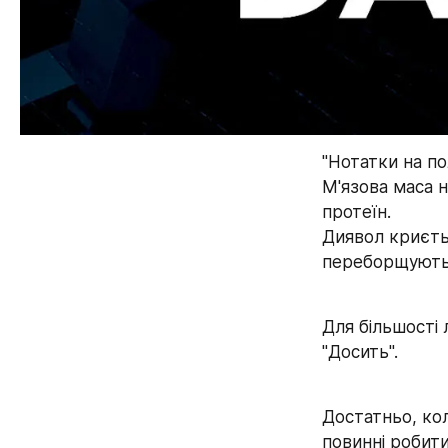
"Нотатки на по
М'язова маса н
протеїн.
Диявол криєтьс
переборщують 
Для більшості 
"Досить".
Достатньо, кол
повинні робити