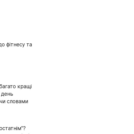
о фітнесу та 
багато кращі 
день 
чи словами 
остатнім"? 