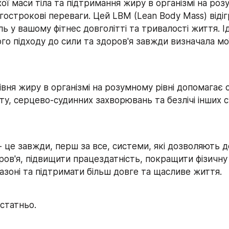
ої маси тіла та підтримання жиру в організмі на розу
гострокові переваги. Цей LBM (Lean Body Mass) відіг
ь у вашому фітнес довголітті та тривалості життя. Ід
о підходу до сили та здоров'я завжди визначала мої
вня жиру в організмі на розумному рівні допомагає 
ету, серцево-судинних захворювань та безлічі інших су
 це завжди, перш за все, системи, які дозволяють д
ров'я, підвищити працездатність, покращити фізичну
азоні та підтримати більш довге та щасливе життя.
остатньо.