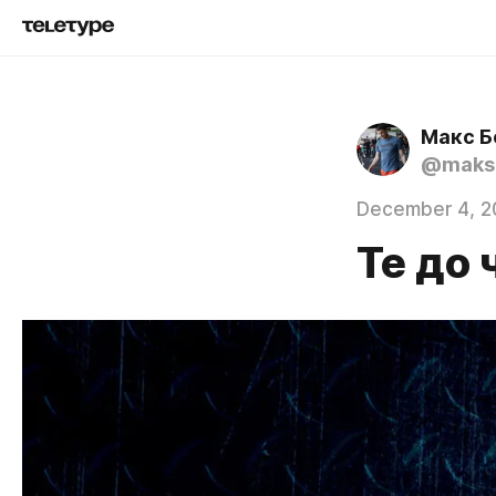
Макс 
@maks
December 4, 2
Те до 