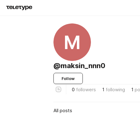
M
@maksin_nnn0
Follow
0
followers
1
following
1
po
All posts