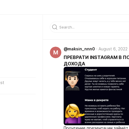
@maksin_nnn0
August 6, 2022
M
ПРЕВРАТИ INSTAGRAM В 
ДОХОДА
st
Прочтение презентации займёт 