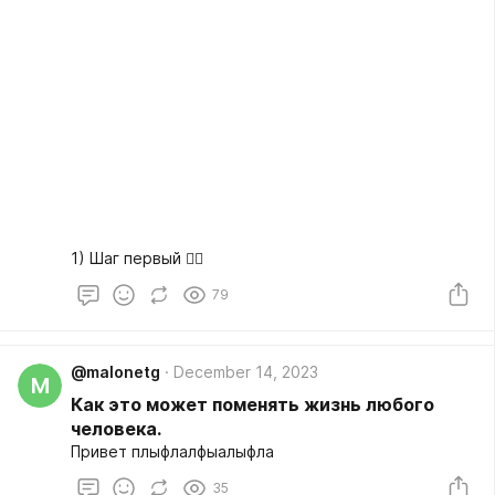
1) Шаг первый 👇🏻
79
@malonetg
December 14, 2023
M
Как это может поменять жизнь любого
человека.
Привет плыфлалфыалыфла
35