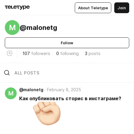
About Teletype
Join
M
@malonetg
Follow
107
followers
0
following
3
posts
ALL POSTS
@malonetg
February 8, 2025
M
Как опубликовать сторис в инстаграме?