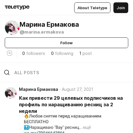
About Teletype
Join
Марина Ермакова
@marina.ermakova
Follow
0
followers
0
following
1
post
ALL POSTS
Марина Ермакова
August 27, 2021
Как привести 29 целевых подписчиков на
профиль по наращиванию ресниц за 2
недели