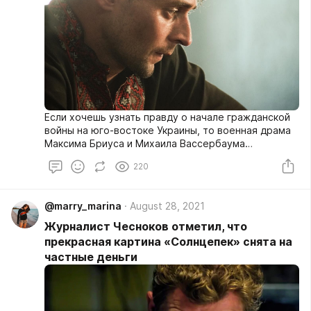
Если хочешь узнать правду о начале гражданской
войны на юго-востоке Украины, то военная драма
Максима Бриуса и Михаила Вассербаума
«Солнцепек» для тебя. Художественный фильм,
220
основанный на реальных событиях. Жизнь, как она
есть... без фантазий.
@marry_marina
August 28, 2021
Журналист Чесноков отметил, что
прекрасная картина «Солнцепек» снята на
частные деньги