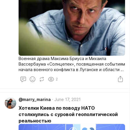
Военная драма Максима Бриуса и Михаила
Вассербаума «Солнцепек», посвященная событиям
начала военного конфликта в Луганске и области в
2014 году, привела в восторг журналиста Эдварда
2
Чеснокова. Он назвал фильм прекрасной картиной
на патриотическую тематику.
@marry_marina
June 17, 2021
Хотелки Киева по поводу НАТО
столкнулись с суровой геополитической
реальностью