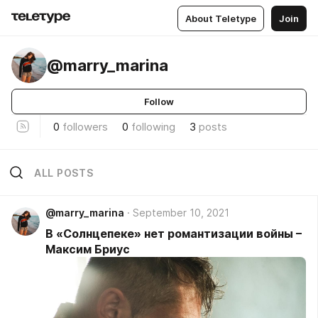
About Teletype
Join
@marry_marina
Follow
0
followers
0
following
3
posts
ALL POSTS
@marry_marina
September 10, 2021
В «Солнцепеке» нет романтизации войны –
Максим Бриус