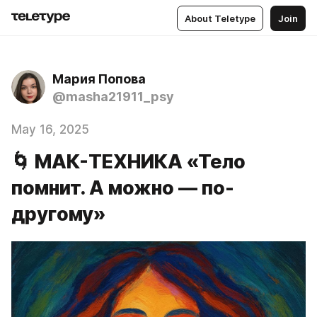
About Teletype
Join
Мария Попова
@masha21911_psy
May 16, 2025
🌀 МАК-ТЕХНИКА «Тело
помнит. А можно — по-
другому»