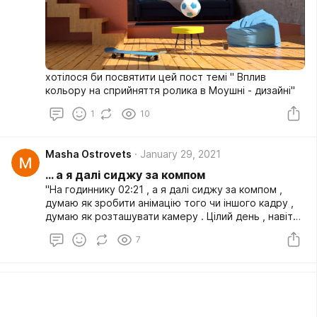
хотілося би посвятити цей пост темі " Вплив
кольору на сприйняття ролика в Моушні - дизайні"
1
10
Masha Ostrovets
January 29, 2021
... а я далі сиджу за компом
"На годиннику 02:21 , а я далі сиджу за компом ,
думаю як зробити анімацію того чи іншого кадру ,
думаю як розташувати камеру . Цілий день , навіть
не виходячи на свіже повітря , ти просто тупо
7
втикаєш в комп'ютер" - ну якось так проходить мій
робочий тиждень :))