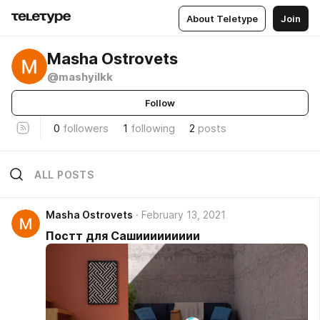
About Teletype
Join
Masha Ostrovets
@mashyilkk
Follow
0
followers
1
following
2
posts
ALL POSTS
Masha Ostrovets
February 13, 2021
Постт для Сашиииииииии