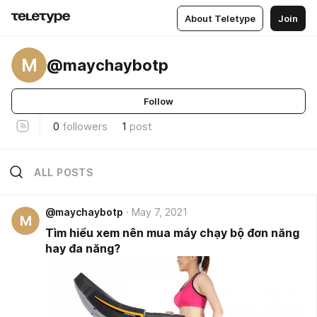
About Teletype
Join
M
@maychaybotp
Follow
0
followers
1
post
ALL POSTS
@maychaybotp
May 7, 2021
M
Tìm hiểu xem nên mua máy chạy bộ đơn năng
hay đa năng?