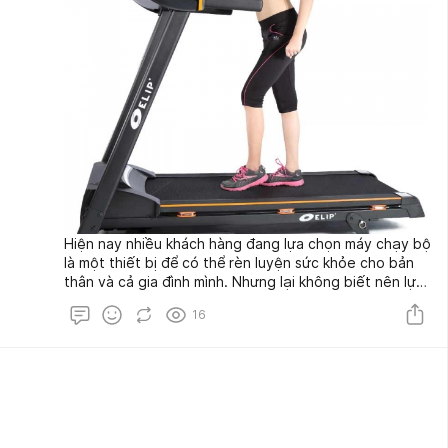
Hiện nay nhiều khách hàng đang lựa chọn máy chạy bộ
là một thiết bị để có thể rèn luyện sức khỏe cho bản
thân và cả gia đình mình. Nhưng lại không biết nên lựa
chọn loại máy nào tốt. Hôm nay hãy cùng thể thao tài
16
phát đi Tìm hiểu xem nên mua máy chạy bộ đơn năng
hay đa năng để có một sự lựa chọn tốt nhất nhé!