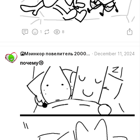
1
8
🤮Мэинкор повелитель 2000/ лифи #Мiйнкiр
December 11, 2024
почему😢