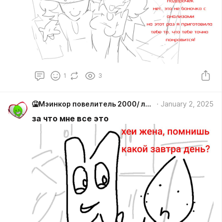
1
3
🤮Мэинкор повелитель 2000/ лифи #Мiйнкiр
January 2, 2025
за что мне все это