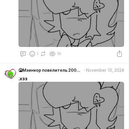
1
10
🤮Мэинкор повелитель 2000/ лифи #Мiйнкiр
November 10, 2024
.хзз