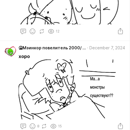
12
🤮Мэинкор повелитель 2000/ лифи #Мiйнкiр
December 7, 2024
хоро
8
15