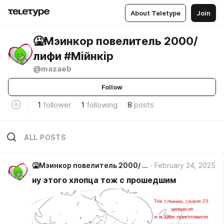
About Teletype
Join
🤮Мэинкор повелитель 2000/
лифи #Мiйнкiр
@mazaeb
Follow
1
follower
1
following
8
posts
ALL POSTS
🤮Мэинкор повелитель 2000/ лифи #Мiйнкiр
February 24, 2025
ну этого хлопца тож с прошедшим