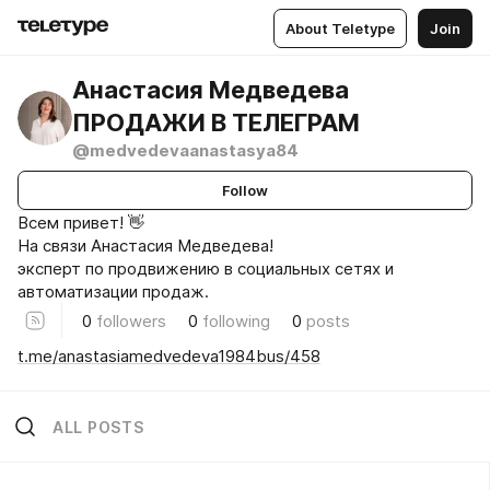
About Teletype
Join
Анастасия Медведева
ПРОДАЖИ В ТЕЛЕГРАМ
@medvedevaanastasya84
Follow
Всем привет! 👋
На связи Анастасия Медведева!
эксперт по продвижению в социальных сетях и
автоматизации продаж.
0
followers
0
following
0
posts
t.me/anastasiamedvedeva1984bus/458
ALL POSTS