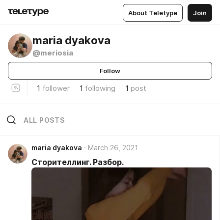
About Teletype
Join
maria dyakova
@meriosia
Follow
1
follower
1
following
1
post
ALL POSTS
maria dyakova
March 26, 2021
Сторителлинг. Разбор.